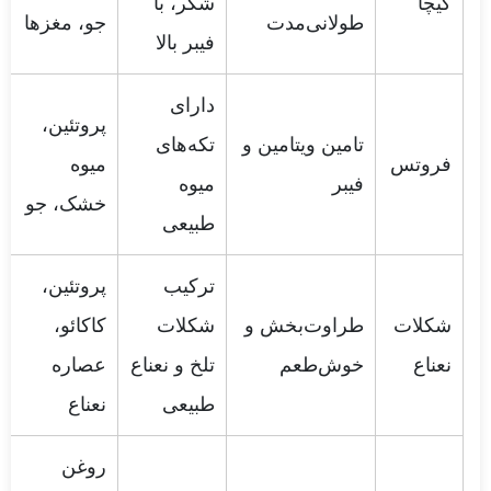
کیچا
شکر، با
طولانی‌مدت
جو، مغزها
فیبر بالا
دارای
پروتئین،
تامین ویتامین و
تکه‌های
فروتس
میوه
فیبر
میوه
خشک، جو
طبیعی
ترکیب
پروتئین،
شکلات
طراوت‌بخش و
شکلات
کاکائو،
نعناع
خوش‌طعم
تلخ و نعناع
عصاره
طبیعی
نعناع
روغن