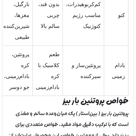
کم‌کربوهیدرات،
بدون قند،
نارگیل،
کتو
مناسب رژیم
چربی
مغزها،
کتوژنیک
سالم بالا
شیرین‌کننده
طبیعی
طعم
پروتئین،
بادام
پروتئین‌ساز و
کلاسیک با
کره
زمینی
سیرکننده
کره
بادام‌زمینی،
بادام‌زمینی
جو دوسر
خواص پروتئین بار بیز
پروتئین بار بیز ( بین‌استار ) یک میان‌وعده سالم و مغذی
است که با ترکیب دقیق مواد مفید، خواص متعددی برای
بدن دارد. برخی از مهم‌ترین خواص این محصول عبارت‌اند از: