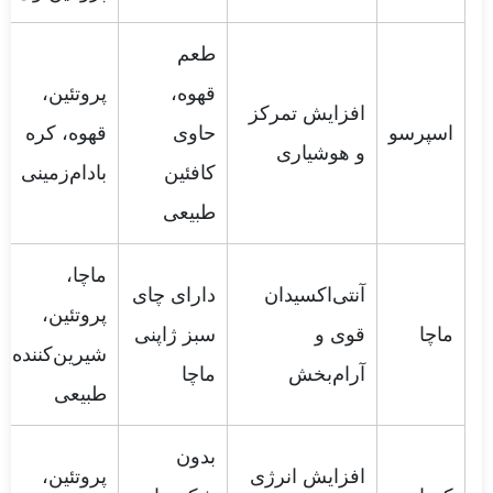
طعم
قهوه،
پروتئین،
افزایش تمرکز
اسپرسو
حاوی
قهوه، کره
و هوشیاری
کافئین
بادام‌زمینی
طبیعی
ماچا،
آنتی‌اکسیدان
دارای چای
پروتئین،
ماچا
قوی و
سبز ژاپنی
شیرین‌کننده
آرام‌بخش
ماچا
طبیعی
بدون
افزایش انرژی
پروتئین،