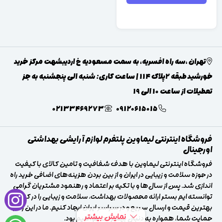
تهران ،سه راه افسریه، به سمت مسعودیه خ اردیبشهت مرکز خرید
خورشید طبقه 2پلاک 114 | ساعت کاری: شنبه الی پنجشنبه به جز
تعطیلات از ساعت 10 الی 19
02133469273
09120615015
فروشگاه اینترنتی لیماوین پلتفرم لوازم آرایشی بهداشتی
اورجینال
فروشگاه اینترنتی لیماوین با هدف شفافیت و تامین کالای با کیفیت
در حوزه سلامت و زیبایی در ایران و از بین بردن هزینه‌های اضافی خرید راه
اندازی شد. پس از سال‌ها و با تکیه بر اعتماد و رهنمود مشتریان گرامی
توانسته ایم بستر ارائه محصولات بهداشت، سلامت و زیبایی را در کنار
بهترین قیمت و ارسال سریع و در سراسر ایران ایجاد کنیم. ما در این راه با
نمایش بیشتر
حمایت شما، همواره به دنبال پیشرفت خواهیم بود.‌