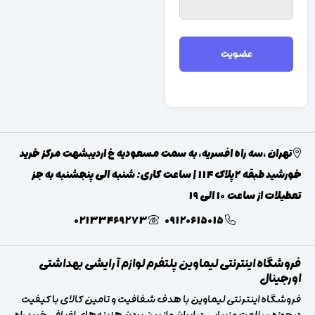
عضویت
تهران ،سه راه افسریه، به سمت مسعودیه خ اردیبشهت مرکز خرید
خورشید طبقه 2پلاک 114 | ساعت کاری: شنبه الی پنجشنبه به جز
تعطیلات از ساعت 10 الی 19
02133469273
09120615015
فروشگاه اینترنتی لیماوین پلتفرم لوازم آرایشی بهداشتی
اورجینال
فروشگاه اینترنتی لیماوین با هدف شفافیت و تامین کالای با کیفیت
در حوزه سلامت و زیبایی در ایران و از بین بردن هزینه‌های اضافی خرید راه