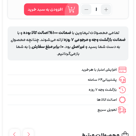
659,000
940,000
تعداد:
افزودن به سبد خرید
تومان
تومان.
ریمل
بود.
حجم
دهنده
تمامی محصولات لیماوین با
ضمانت 100% اصالت کالا بوده
و با
اسنس
ضمانت بازگشت وجه و مرجوعی 7 روزه
ارائه می‌شوند. چنانچه محصول
مدل
به دست شما رسید و
غیر اصل
بود،
۱۰
برابر مبلغ سفارش
را به شما
صورتی
بازمی‌گردانیم.
extream
افزایش اعتبار با هر خرید
پشتیبانی۲۴ ساعته
بازگشت وجه 7 روزه
اصالت کالاها
تحویل سریع
محصولات مرتبط