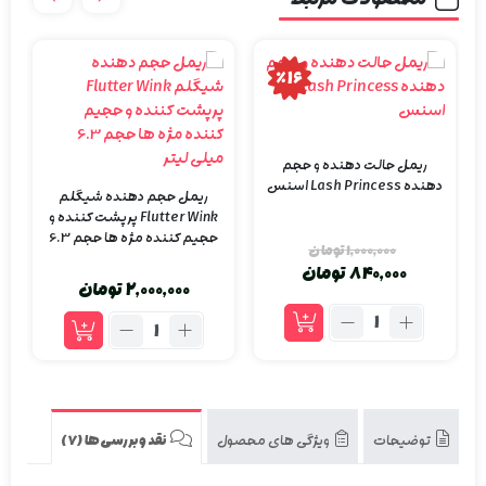
٪16
ریمل حالت دهنده و حجم
دهنده Lash Princess اسنس
ریمل حجم دهنده شیگلم
Flutter Wink پرپشت کننده و
حجیم کننده مژه ها حجم 6.3
1,000,000
تومان
میلی لیتر
840,000
تومان
2,000,000
تومان
قیمت
قیمت
اصلی:
فعلی:
تعداد:
تعداد:
1,000,000
840,000
ریمل
ریمل
تومان
تومان.
حالت
حجم
بود.
دهنده
دهنده
و
شیگلم
حجم
Flutter
توضیحات
ویژگی های محصول
نقد و بررسی‌ها (7)
دهنده
Wink
Lash
پرپشت