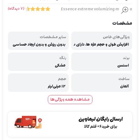
Essence extreme volumizing mascara
(
7
دیدگاه)
7
امتیاز
4.57
از 5
مشخصات
امتیاز
مشتری
ویژگی‌های خاص
سایر مشخصات
افزایش طول و حجم مژه ها، دارای ب
بدون ریزش و بدون ایجاد حساسی
رس بلند و دانه ریز جهت جدا کردن مژ
ت، حاوی ترکیبات مغذی برای رفع ش
ه ها، رنگدانه های غنی و فوق العاد
کنندگی و خشکی مژه ها، مقاوم در بر
برند
رنگ
ه مشکی
ابر تعریق و ماندگاری بالا
اسنس
مشکی
ساخت
حجم
آلمان
12 میلی‌لیتر
مشاهده همه ویژگی‌ها