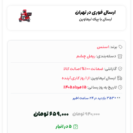
برند:
اسنس
دسته‌بندی:
ریمل چشم
گارانتی:
ضمانت 100% اصالت کالا
ارسال لیماوین:
از 1 روز کاری آینده
تاریخ به روز رسانی:
15 مرداد 1405
+353 بازدید در ۲۴ ساعت اخیر
659,000
تومان
940,000
تومان
قیمت
قیمت
فعلی:
اصلی:
5 در انبار