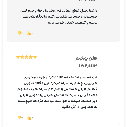
ترکیبات مهم ریمل اسنس Crazy
Volume
واقعا ریمل فوق العاده ای اصلا مژه هارو بهم نمی
چسبونه و حسابی بلند می کنه ماندگاریش هم
پایه آبی برای ایجاد بافت روان
عالیه و کیفیت خیلی خوبی داره.
0
0
انواع موم‌های حجم‌دهنده برای ساختاردهی به مژه
پلیمرهای فیلم‌ساز برای ماندگاری مناسب
هلن پورکریم
5
نمره
از 5
رنگدانه مشکی برای ایجاد پوشش یکدست
13 آذر 1404
من اسنس مشکی استفاده کردم خوب بود ولی
مرطوب‌کننده‌ها و نرم‌کننده‌ها برای جلوگیری از خشک
خیلی زیر چشم رو سیاه میکرد، این دفعه صورتی
شدن فرمول
گرفتم خیلی خوبه زیر چشم هم سیاه نمیکنه حجم
دهندگیش نسبت به مشکی خیلی زیاده ولی خیلی
دیر خشک میشه و حواست نباشه مژه ها میچسبه
تأثیرات ریمل روی مژه‌ها
به هم. ولی در کل عالیه
افزایش حجم چشمگیر از همان لایه اول
0
0