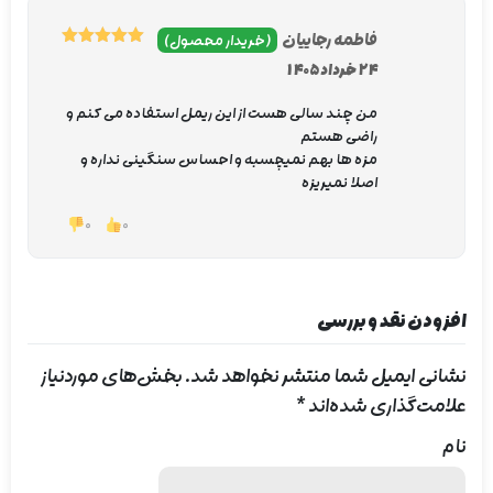
برای خرید ریمل اسنس Crazy Volume می‌توانید به
فاطمه رجاییان
(خریدار محصول)
فروشگاه اینترنتی limavin مراجعه کنید. در لیماوین امکان
5
نمره
از 5
24 خرداد 1405
بررسی موجودی، مشاهده توضیحات کامل و ثبت سفارش
من چند سالی هست از این ریمل استفاده می کنم و
آسان فراهم است.
راضی هستم
مزه ها بهم نمیچسبه و احساس سنگینی نداره و
اصلا نمیریزه
0
0
افزودن نقد و بررسی
نشانی ایمیل شما منتشر نخواهد شد.
بخش‌های موردنیاز
علامت‌گذاری شده‌اند
*
نام