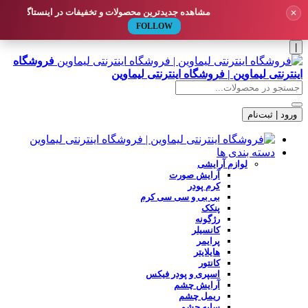
مشاهده جدیدترین محصولات و تخفیفات در اینستاگرام لیماوین
✕
FOLLOW
|
فروشگاه
اینترنتی لیماوین | فروشگاه اینترنتی لیماوین
ورود | ثبت‌نام
دسته بندی ها
لوازم آرایشی
آرایش صورت
کرم پودر
بی بی و سی سی کرم
پنکک
رژگونه
کانسیلر
پرایمر
هایلایتر
کانتور
اسپری و پودر فیکس
آرایش چشم
ریمل چشم
سایه چشم