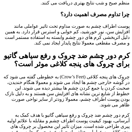
منظم صبح و شب نتایج بهتری دریافت می کنند.
چرا تداوم مصرف اهمیت دارد؟
پوست اطراف چشم به صورت مداوم تحت تاثیر عواملی مانند
افزایش سن، نور خورشید، کم خوابی و استرس قرار دارد. به همین
دلیل اثربخشی کرم های دور چشم وابسته به استفاده مستمر است
و مصرف مقطعی معمولا نتایج پایدار ایجاد نمی کند.
کرم دور چشم ضد چروک و رفع سیاهی گاتیو
برای چروک های پنجه کلاغی موثر است؟
چروک های پنجه کلاغی (Crow’s Feet) به خطوطی گفته می شود که
در گوشه خارجی چشم ها ایجاد می شوند و معمولا هنگام خندیدن،
صحبت کردن یا جمع کردن چشم ها بیشتر دیده می شوند. این
خطوط از شایع ترین نشانه های افزایش سن هستند و به دلیل نازک
بودن پوست اطراف چشم، معمولا زودتر از سایر نواحی صورت
ظاهر می شوند.
کرم دور چشم ضد چروک و رفع سیاهی گاتیو با هدف کمک به
آبرسانی، بهبود کیفیت پوست اطراف چشم و مقابله با علائم اولیه
پیری طراحی شده است. میزان تاثیر این محصول بر چروک های
پنجه کلاغی به عوامل مختلفی از جمله عمق چروک ها، سن فرد و