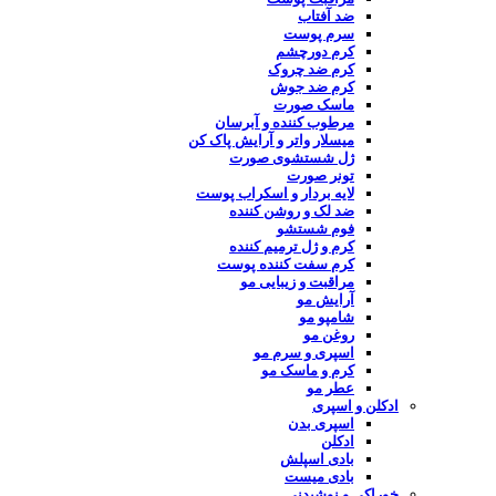
ضد آفتاب
سرم پوست
کرم دورچشم
کرم ضد چروک
کرم ضد جوش
ماسک صورت
مرطوب کننده و آبرسان
میسلار واتر و آرایش پاک کن
ژل شستشوی صورت
تونر صورت
لایه بردار و اسکراب پوست
ضد لک و روشن کننده
فوم شستشو
کرم و ژل ترمیم کننده
کرم سفت کننده پوست
مراقبت و زیبایی مو
آرایش مو
شامپو مو
روغن مو
اسپری و سرم مو
کرم و ماسک مو
عطر مو
ادکلن و اسپری
اسپری بدن
ادکلن
بادی اسپلش
بادی میست
خوراکی و نوشیدنی