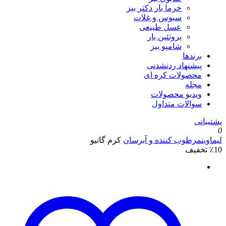
خرما بار دکتر بیز
سبوس و غلات
عسل طبیعی
پروتئین بار
شامپو بیز
برندها
پیشنهاد ردنشدنی
محصولات کره ای
مجله
ویدیو محصولات
سوالات متداول
پشتیبانی
0
لیماوین
مرطوب کننده و آبرسان
کرم گاتیو
٪10 تخفیف