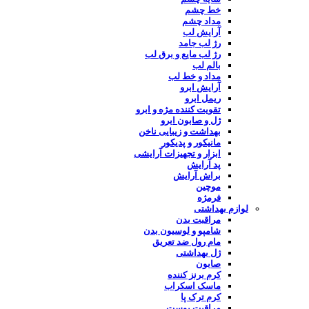
خط چشم
مداد چشم
آرایش لب
رژ لب جامد
رژ لب مایع و برق لب
بالم لب
مداد و خط لب
آرایش ابرو
ریمل ابرو
تقویت کننده مژه و ابرو
ژل و صابون ابرو
بهداشت و زیبایی ناخن
مانیکور و پدیکور
ابزار و تجهیزات آرایشی
پد آرایش
براش آرایش
موچین
فرمژه
لوازم بهداشتی
مراقبت بدن
شامپو و لوسیون بدن
مام رول ضد تعریق
ژل بهداشتی
صابون
کرم برنز کننده
ماسک اسکراب
کرم ترک پا
مراقبت پوست