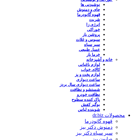
نوشیدنی ها
چای و دمنوش
قهوه گانودرما
شربت
انرژی زا
خوراکی
پروتئین بار
سبوس و غلات
سیر سیاه
عسل طبیعی
خرما بار
خانه و آشپزخانه
لوازم باغبانی
کالای خواب
لوازم پخت و پز
ساعت دیواری
ساعت دیواری سال بردز
شستشو و نظافت
نظافت خودرو
پاک کننده سطوح
بوگیر کفش
شوینده لباس
محصولات dr.biz
قهوه گانودرما
دمنوش دکتر بیز
سیر سیاه دکتر بیز
صابون بیز