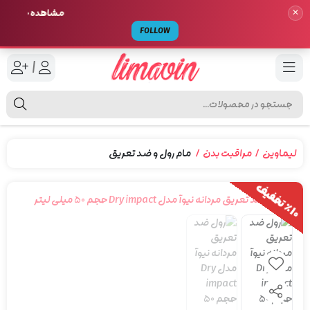
مشاهده جدیدترین م
✕
FOLLOW
|
لیماوین
مراقبت بدن
مام رول و ضد تعریق
1
0
ت
خ
ف
ی
٪
ف